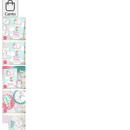
Carrito