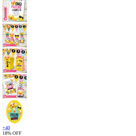
+
40
18% OFF