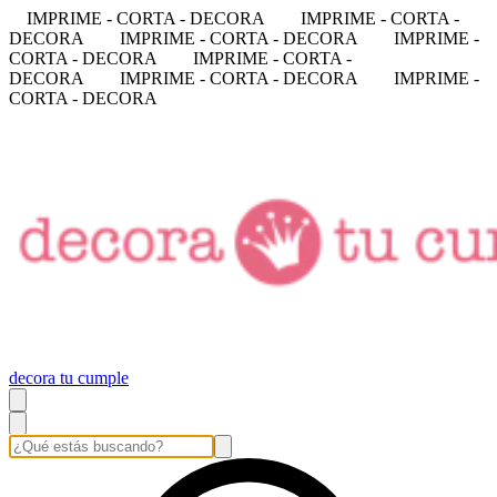
IMPRIME - CORTA - DECORA
IMPRIME - CORTA -
DECORA
IMPRIME - CORTA - DECORA
IMPRIME -
CORTA - DECORA
IMPRIME - CORTA -
DECORA
IMPRIME - CORTA - DECORA
IMPRIME -
CORTA - DECORA
decora tu cumple